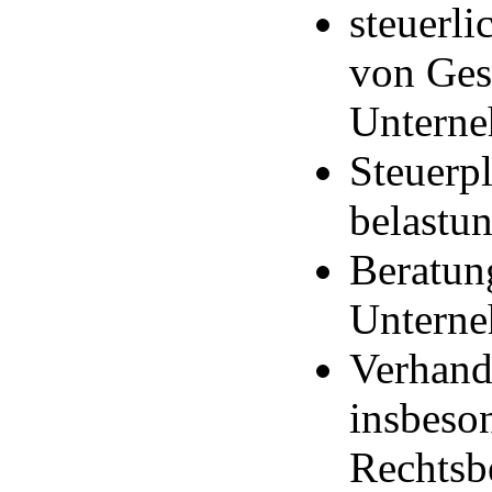
steuerl
von Ges
Unterne
Steuerpl
belastu
Beratun
Untern
Verhand
insbeson
Rechtsb