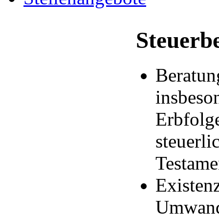
Steuerb
Beratun
insbes
Erbfolg
steuerli
Testame
Existen
Umwand